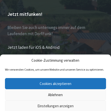
Jetzt mitfunken!
Bleiben Sie auch unterwegs immer auf dem
Laufenden mit DorfFunk!
Jetzt laden für iOS & Android
Cookie-Zustimmung verwalten
Über Eversen
Wir verwenden Cookies, um unsere Website und unseren Service zu optimieren.
Eversen
ist Stadtteil der Stadt Nieheim im Kreis
Cookies akzeptieren
Höxter im östlichen Nordrhein-Westfalen.
Ablehnen
© 2026 Eversen
Einstellungen anzeigen