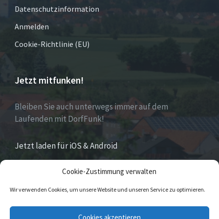
Datenschutzinformation
Anmelden
Cookie-Richtlinie (EU)
Jetzt mitfunken!
Bleiben Sie auch unterwegs immer auf dem
Laufenden mit DorfFunk!
Jetzt laden für iOS & Android
Cookie-Zustimmung verwalten
Über Eversen
Wir verwenden Cookies, um unsere Website und unseren Service zu optimieren.
Eversen
ist Stadtteil der Stadt Nieheim im Kreis
Cookies akzeptieren
Höxter im östlichen Nordrhein-Westfalen.