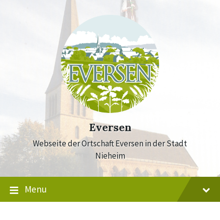
Skip
Skip
Skip
to
to
to
content
main
footer
navigation
Eversen
Webseite der Ortschaft Eversen in der Stadt
Nieheim
Menu