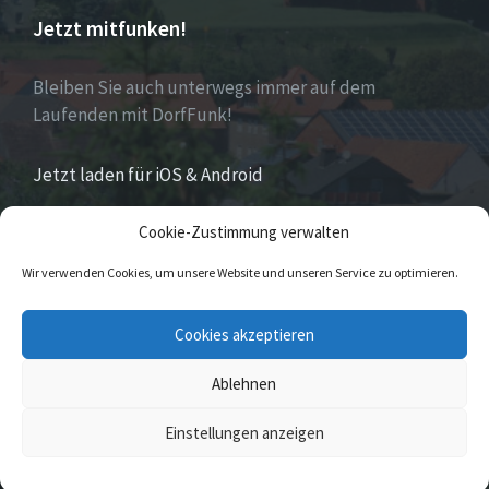
Jetzt mitfunken!
Bleiben Sie auch unterwegs immer auf dem
Laufenden mit DorfFunk!
Jetzt laden für iOS & Android
Cookie-Zustimmung verwalten
Über Eversen
Wir verwenden Cookies, um unsere Website und unseren Service zu optimieren.
Eversen
ist Stadtteil der Stadt Nieheim im Kreis
Cookies akzeptieren
Höxter im östlichen Nordrhein-Westfalen.
Ablehnen
© 2026 Eversen
Einstellungen anzeigen