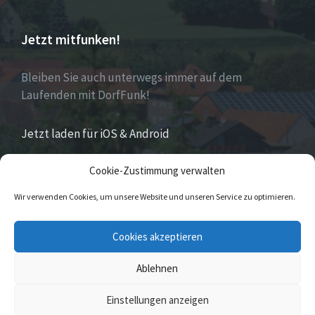
Jetzt mitfunken!
Bleiben Sie auch unterwegs immer auf dem
Laufenden mit DorfFunk!
Jetzt laden für iOS & Android
Cookie-Zustimmung verwalten
Über Eversen
Wir verwenden Cookies, um unsere Website und unseren Service zu optimieren.
Eversen
ist Stadtteil der Stadt Nieheim im Kreis
Cookies akzeptieren
Höxter im östlichen Nordrhein-Westfalen.
Ablehnen
© 2026 Eversen
Einstellungen anzeigen