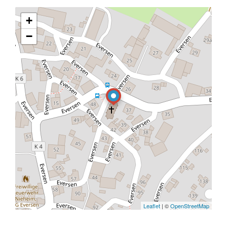
+
−
Leaflet
| ©
OpenStreetMap