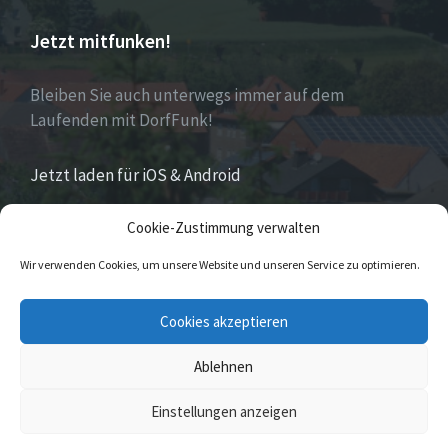
Jetzt mitfunken!
Bleiben Sie auch unterwegs immer auf dem
Laufenden mit DorfFunk!
Jetzt laden für iOS & Android
Cookie-Zustimmung verwalten
Über Eversen
Wir verwenden Cookies, um unsere Website und unseren Service zu optimieren.
Eversen
ist Stadtteil der Stadt Nieheim im Kreis
Cookies akzeptieren
Höxter im östlichen Nordrhein-Westfalen.
Ablehnen
© 2026 Eversen
Einstellungen anzeigen