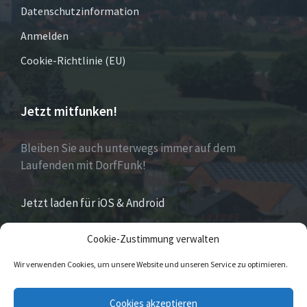
Datenschutzinformation
Anmelden
Cookie-Richtlinie (EU)
Jetzt mitfunken!
Bleiben Sie auch unterwegs immer auf dem
Laufenden mit DorfFunk!
Jetzt laden für iOS & Android
Cookie-Zustimmung verwalten
Über Eversen
Wir verwenden Cookies, um unsere Website und unseren Service zu optimieren.
Eversen
ist Stadtteil der Stadt Nieheim im Kreis
Cookies akzeptieren
Höxter im östlichen Nordrhein-Westfalen.