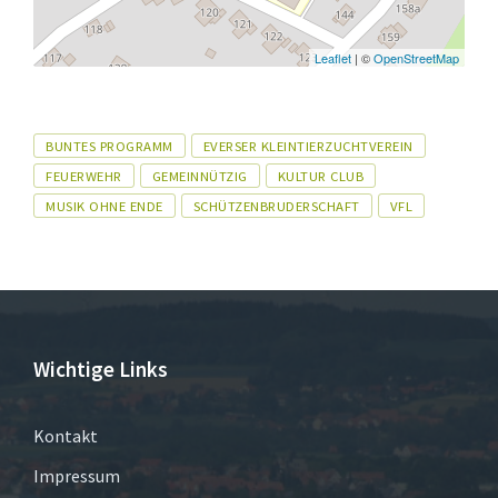
Leaflet
| ©
OpenStreetMap
Tags
BUNTES PROGRAMM
EVERSER KLEINTIERZUCHTVEREIN
FEUERWEHR
GEMEINNÜTZIG
KULTUR CLUB
MUSIK OHNE ENDE
SCHÜTZENBRUDERSCHAFT
VFL
Wichtige Links
Kontakt
Impressum