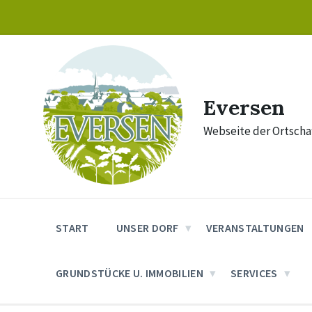
Skip
Skip
Skip
to
to
to
content
main
footer
navigation
Eversen
Webseite der Ortschaf
START
UNSER DORF
VERANSTALTUNGEN
GRUNDSTÜCKE U. IMMOBILIEN
SERVICES