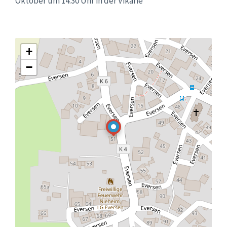
Oktober um 14.30 Uhr in der Vikarie
+
−