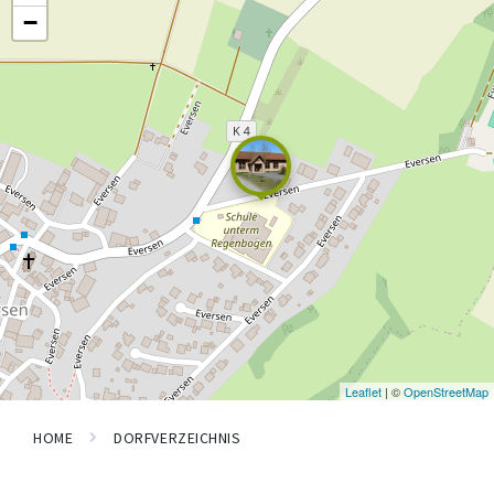
−
Leaflet
| ©
OpenStreetMap
HOME
DORFVERZEICHNIS