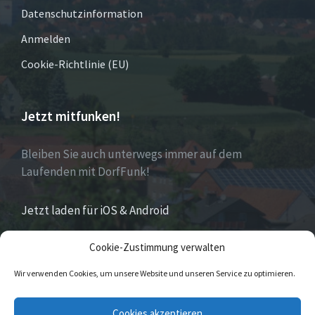
Datenschutzinformation
Anmelden
Cookie-Richtlinie (EU)
Jetzt mitfunken!
Bleiben Sie auch unterwegs immer auf dem
Laufenden mit DorfFunk!
Jetzt laden für iOS & Android
Cookie-Zustimmung verwalten
Über Eversen
Wir verwenden Cookies, um unsere Website und unseren Service zu optimieren.
Eversen
ist Stadtteil der Stadt Nieheim im Kreis
Cookies akzeptieren
Höxter im östlichen Nordrhein-Westfalen.