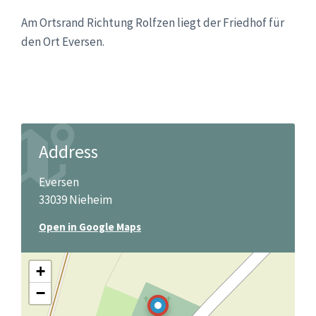
Am Ortsrand Richtung Rolfzen liegt der Friedhof für
den Ort Eversen.
Address
Eversen
33039 Nieheim
Open in Google Maps
+
−