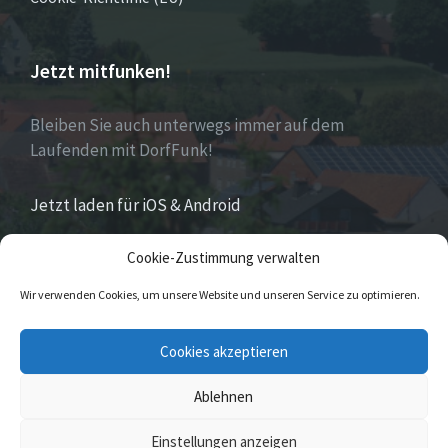
Jetzt mitfunken!
Bleiben Sie auch unterwegs immer auf dem
Laufenden mit DorfFunk!
Jetzt laden für iOS & Android
Cookie-Zustimmung verwalten
Über Eversen
Wir verwenden Cookies, um unsere Website und unseren Service zu optimieren.
Eversen
ist Stadtteil der Stadt Nieheim im Kreis
Cookies akzeptieren
Höxter im östlichen Nordrhein-Westfalen.
Ablehnen
© 2026 Eversen
Einstellungen anzeigen