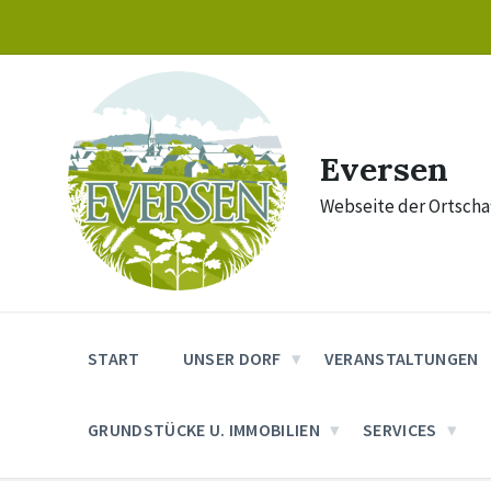
Skip
Skip
Skip
to
to
to
content
main
footer
navigation
Eversen
Webseite der Ortschaf
START
UNSER DORF
VERANSTALTUNGEN
GRUNDSTÜCKE U. IMMOBILIEN
SERVICES