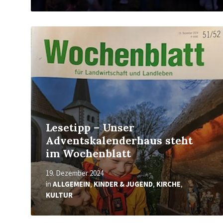
Mehr
erfahren
Lesetipp – Unser
Adventskalenderhaus steht
im Wochenblatt
19. Dezember 2024
in
ALLGEMEIN
,
KINDER & JUGEND
,
KIRCHE
,
KULTUR