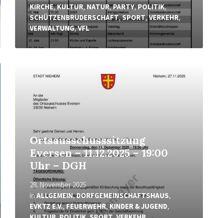
KIRCHE
,
KULTUR
,
NATUR
,
PARTY
,
POLITIK
,
SCHÜTZENBRUDERSCHAFT
,
SPORT
,
VERKEHR
,
VERWALTUNG
,
VFL
Mehr
erfahren
Ortsausschusssitzung
Eversen – 11.12.2025 – 19:00
Uhr – DGH
28. November 2025
in
ALLGEMEIN
,
DORFGEMEINSCHAFTSHAUS
,
EVKTZ E.V.
,
FEUERWEHR
,
KINDER & JUGEND
,
KULTUR
,
POLITIK
,
SPORT
,
VERKEHR
,