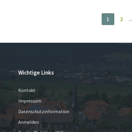
Seitennummerierung
1
2
der
Beiträge
Wichtige Links
Kontakt
Impressum
Datenschutzinformation
Anmelden