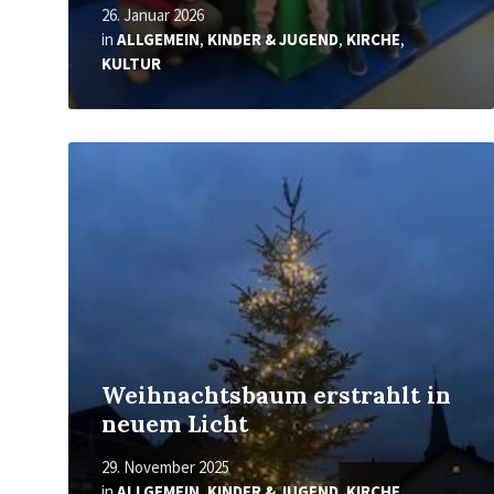
26. Januar 2026
in
ALLGEMEIN
,
KINDER & JUGEND
,
KIRCHE
,
KULTUR
Mehr
erfahren
Weihnachtsbaum erstrahlt in
neuem Licht
29. November 2025
in
ALLGEMEIN
,
KINDER & JUGEND
,
KIRCHE
,