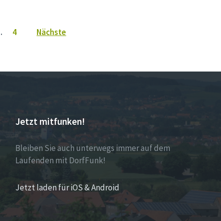
…
4
Nächste
Jetzt mitfunken!
Bleiben Sie auch unterwegs immer auf dem
Laufenden mit DorfFunk!
Jetzt laden für iOS & Android