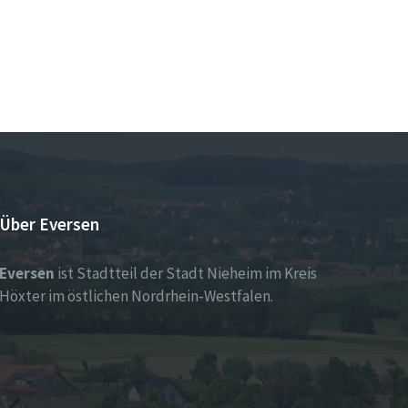
Über Eversen
Eversen
ist Stadtteil der Stadt Nieheim im Kreis
Höxter im östlichen Nordrhein-Westfalen.