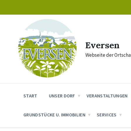
Skip
Skip
Skip
to
to
to
content
main
footer
navigation
Eversen
Webseite der Ortschaf
START
UNSER DORF
VERANSTALTUNGEN
GRUNDSTÜCKE U. IMMOBILIEN
SERVICES