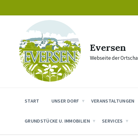
Skip
Skip
Skip
to
to
to
content
main
footer
navigation
Eversen
Webseite der Ortschaf
START
UNSER DORF
VERANSTALTUNGEN
GRUNDSTÜCKE U. IMMOBILIEN
SERVICES