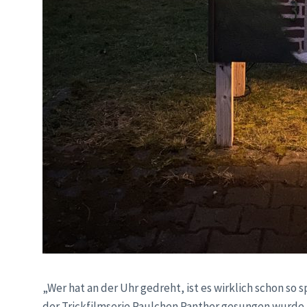
„Wer hat an der Uhr gedreht, ist es wirklich schon so 
der Trickfilmserie Paulchen Panther gesungen wurde. S