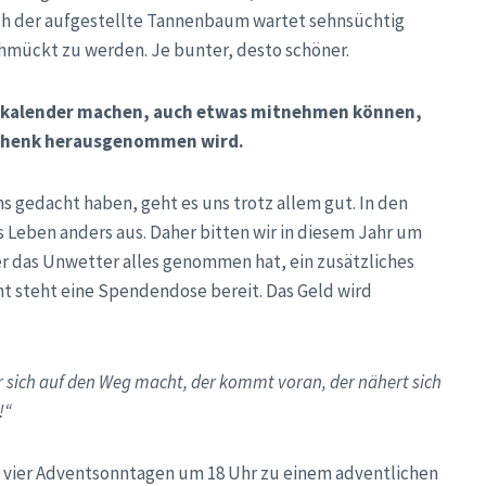
h der aufgestellte Tannenbaum wartet sehnsüchtig
hmückt zu werden. Je bunter, desto schöner.
ntskalender machen, auch etwas mitnehmen können,
eschenk herausgenommen wird.
s gedacht haben, geht es uns trotz allem gut. In den
 Leben anders aus. Daher bitten wir in diesem Jahr um
der das Unwetter alles genommen hat, ein zusätzliches
t steht eine Spendendose bereit. Das Geld wird
r sich auf den Weg macht, der kommt voran, der nähert sich
!“
n vier Adventsonntagen um 18 Uhr zu einem adventlichen