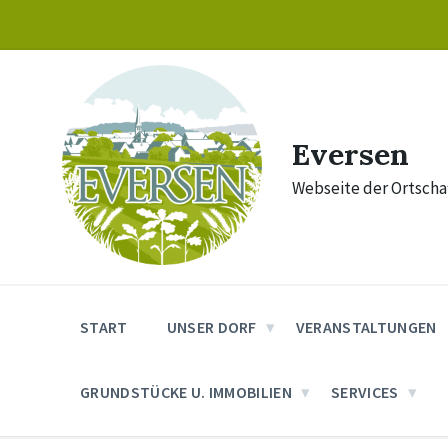
Skip
Skip
Skip
to
to
to
content
main
footer
navigation
Eversen
Webseite der Ortschaf
START
UNSER DORF
VERANSTALTUNGEN
GRUNDSTÜCKE U. IMMOBILIEN
SERVICES