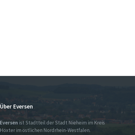
Über Eversen
Eversen
ist Stadtteil der Stadt Nieheim im Kreis
Höxter im östlichen Nordrhein-Westfalen.