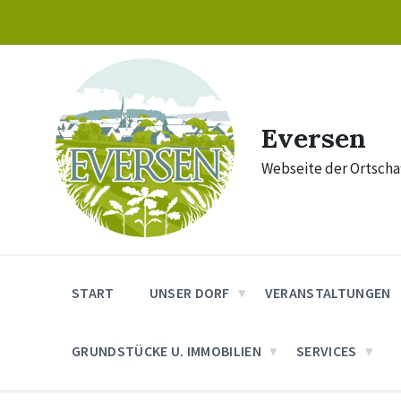
Skip
Skip
Skip
to
to
to
content
main
footer
navigation
Eversen
Webseite der Ortschaf
START
UNSER DORF
VERANSTALTUNGEN
GRUNDSTÜCKE U. IMMOBILIEN
SERVICES