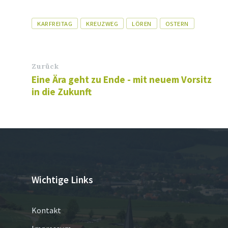
Tags
KARFREITAG
KREUZWEG
LÖREN
OSTERN
Zurück
Eine Ära geht zu Ende - mit neuem Vorsitz
in die Zukunft
Wichtige Links
Kontakt