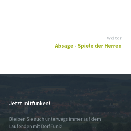
Weiter
Absage - Spiele der Herren
Jetzt mitfunken!
Bleiben Sie auch unterwegs immer auf dem
Laufenden mit DorfFunk!