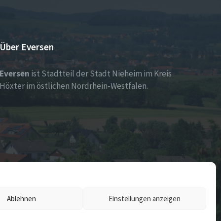
Über Eversen
Eversen
ist Stadtteil der Stadt Nieheim im Kreis
Höxter im östlichen Nordrhein-Westfalen.
Ablehnen
Einstellungen anzeigen