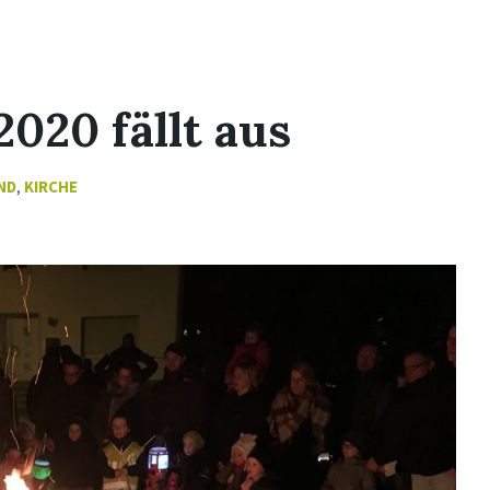
020 fällt aus
ND
,
KIRCHE