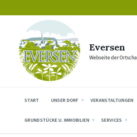
Skip
Skip
Skip
to
to
to
content
main
footer
navigation
Eversen
Webseite der Ortschaf
START
UNSER DORF
VERANSTALTUNGEN
GRUNDSTÜCKE U. IMMOBILIEN
SERVICES