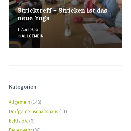
Stricktreff – Stricken ist das
neue Yoga
1. April 2025
in
ALLGEMEIN
Kategorien
Allgemein
(148)
Dorfgemeinschaftshaus
(11)
EvKtz e.V.
(6)
Feuerwehr
(36)