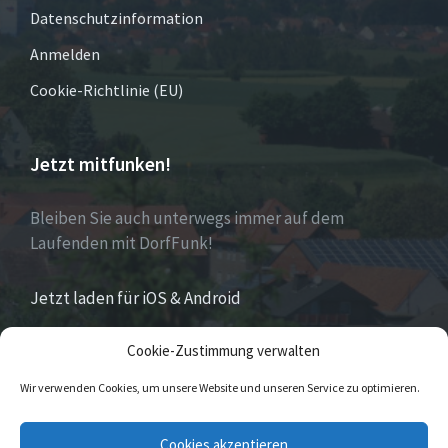
Datenschutzinformation
Anmelden
Cookie-Richtlinie (EU)
Jetzt mitfunken!
Bleiben Sie auch unterwegs immer auf dem
Laufenden mit DorfFunk!
Jetzt laden für iOS & Android
Cookie-Zustimmung verwalten
Über Eversen
Wir verwenden Cookies, um unsere Website und unseren Service zu optimieren.
Eversen
ist Stadtteil der Stadt Nieheim im Kreis
Cookies akzeptieren
Höxter im östlichen Nordrhein-Westfalen.