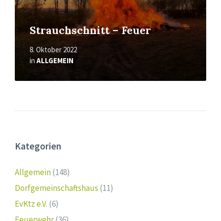
Strauchschnitt – Feuer
8. Oktober 2022
in
ALLGEMEIN
Kategorien
Allgemein
(148)
Dorfgemeinschaftshaus
(11)
EvKtz e.V.
(6)
Feuerwehr
(36)