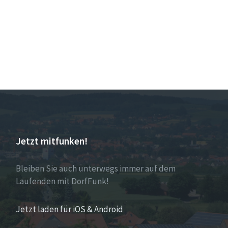
Jetzt mitfunken!
Bleiben Sie auch unterwegs immer auf dem
Laufenden mit DorfFunk!
Jetzt laden für iOS & Android