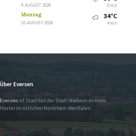
9. AUGUST 2026
0 m/s
Montag
34°C
10. AUGUST 2026
4 m/s
Über Eversen
Eversen
ist Stadtteil der Stadt Nieheim im Kreis
Höxter im östlichen Nordrhein-Westfalen.