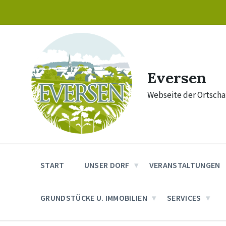
Skip
Skip
Skip
to
to
to
content
main
footer
navigation
Eversen
Webseite der Ortschaf
START
UNSER DORF
VERANSTALTUNGEN
GRUNDSTÜCKE U. IMMOBILIEN
SERVICES