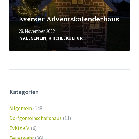
Everser Adventskalenderhaus
28. November 2022
in
ALLGEMEIN
,
KIRCHE
,
KULTUR
Kategorien
Allgemein
(148)
Dorfgemeinschaftshaus
(11)
EvKtz e.V.
(6)
Feuerwehr
(36)