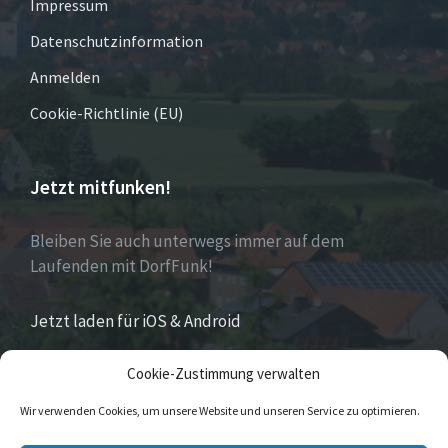
Impressum
Datenschutzinformation
Anmelden
Cookie-Richtlinie (EU)
Jetzt mitfunken!
Bleiben Sie auch unterwegs immer auf dem
Laufenden mit DorfFunk!
Jetzt laden für iOS & Android
Cookie-Zustimmung verwalten
Über Eversen
Wir verwenden Cookies, um unsere Website und unseren Service zu optimieren.
Eversen
ist Stadtteil der Stadt Nieheim im Kreis