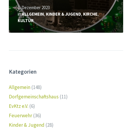
1. Dezember 2023
in
ALLGEMEIN
,
KINDER & JUGEND
,
KIRCHE
,
KULTUR
Kategorien
Allgemein
(148)
Dorfgemeinschaftshaus
(11)
EvKtz e.V.
(6)
Feuerwehr
(36)
Kinder & Jugend
(28)