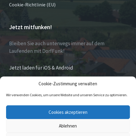
Cookie-Richtlinie (EU)
Jetzt mitfunken!
Bleiben Sie auch unterwegs immer auf dem
Laufenden mit DorfFunk!
Jetzt laden für iOS & Android
Cookie-Zustimmung verwalten
Über Eversen
Wir verwenden Cookies, um unsere Website und unseren Service zu optimieren.
Eversen
ist Stadtteil der Stadt Nieheim im Kreis
Cookies akzeptieren
Höxter im östlichen Nordrhein-Westfalen.
Ablehnen
© 2026 Eversen