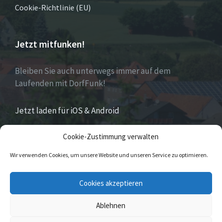
Cookie-Richtlinie (EU)
Jetzt mitfunken!
Bleiben Sie auch unterwegs immer auf dem
Laufenden mit DorfFunk!
Jetzt laden für iOS & Android
Cookie-Zustimmung verwalten
Über Eversen
Wir verwenden Cookies, um unsere Website und unseren Service zu optimieren.
Eversen
ist Stadtteil der Stadt Nieheim im Kreis
Cookies akzeptieren
Höxter im östlichen Nordrhein-Westfalen.
Ablehnen
© 2026 Eversen