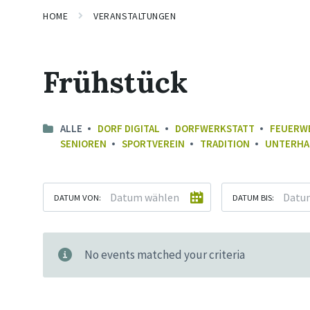
HOME
VERANSTALTUNGEN
Frühstück
ALLE
DORF DIGITAL
DORFWERKSTATT
FEUERW
SENIOREN
SPORTVEREIN
TRADITION
UNTERHA
DATUM VON:
DATUM BIS:
No events matched your criteria