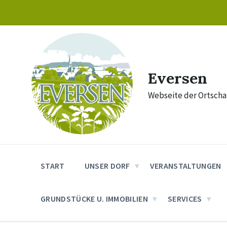
Skip
Skip
Skip
to
to
to
content
main
footer
navigation
Eversen
Webseite der Ortschaf
START
UNSER DORF
VERANSTALTUNGEN
GRUNDSTÜCKE U. IMMOBILIEN
SERVICES