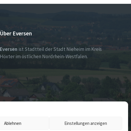
Über Eversen
Eversen
ist Stadtteil der Stadt Nieheim im Kreis
Höxter im östlichen Nordrhein-Westfalen.
Ablehnen
Einstellungen anzeigen