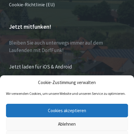
Cookie-Richtlinie (EU)
Jetzt mitfunken!
Bleiben Sie auch unterwegs immer auf dem
Laufenden mit DorfFunk!
Jetzt laden für iOS & Android
Cookie-Zustimmung verwalten
Über Eversen
Wir verwenden Cookies, um unsere Website und unseren Service zu optimieren.
Eversen
ist Stadtteil der Stadt Nieheim im Kreis
Cookies akzeptieren
Höxter im östlichen Nordrhein-Westfalen.
Ablehnen
© 2026 Eversen