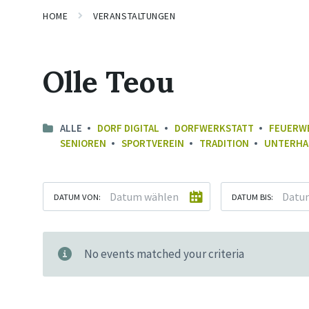
HOME
VERANSTALTUNGEN
Olle Teou
ALLE
DORF DIGITAL
DORFWERKSTATT
FEUERW
SENIOREN
SPORTVEREIN
TRADITION
UNTERHA
DATUM VON:
DATUM BIS:
No events matched your criteria