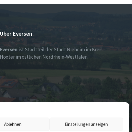
Über Eversen
Eversen
ist Stadtteil der Stadt Nieheim im Kreis
Höxter im östlichen Nordrhein-Westfalen.
Ablehnen
Einstellungen anzeigen