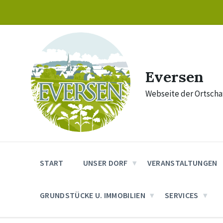
Skip
Skip
Skip
to
to
to
content
main
footer
navigation
Eversen
Webseite der Ortschaf
START
UNSER DORF
VERANSTALTUNGEN
GRUNDSTÜCKE U. IMMOBILIEN
SERVICES