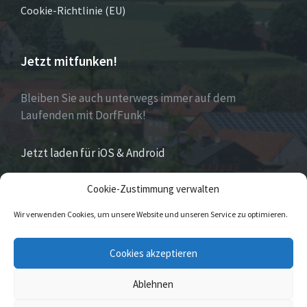
Cookie-Richtlinie (EU)
Jetzt mitfunken!
Bleiben Sie auch unterwegs immer auf dem
Laufenden mit DorfFunk!
Jetzt laden für iOS & Android
Cookie-Zustimmung verwalten
Über Eversen
Wir verwenden Cookies, um unsere Website und unseren Service zu optimieren.
Eversen
ist Stadtteil der Stadt Nieheim im Kreis
Cookies akzeptieren
Höxter im östlichen Nordrhein-Westfalen.
Ablehnen
© 2026 Eversen