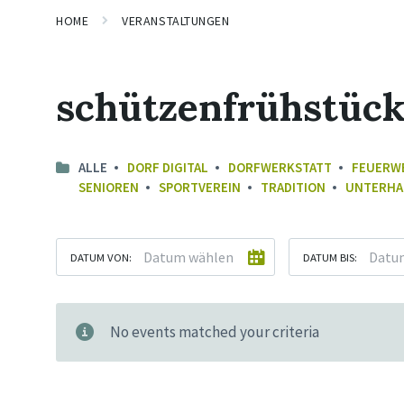
HOME
VERANSTALTUNGEN
schützenfrühstüc
ALLE
DORF DIGITAL
DORFWERKSTATT
FEUERW
SENIOREN
SPORTVEREIN
TRADITION
UNTERHA
DATUM VON:
DATUM BIS:
No events matched your criteria