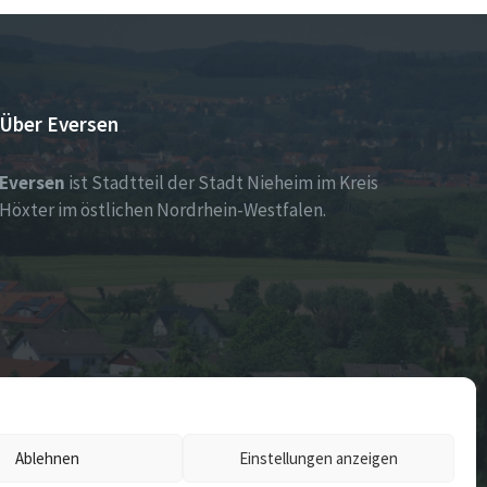
Über Eversen
Eversen
ist Stadtteil der Stadt Nieheim im Kreis
Höxter im östlichen Nordrhein-Westfalen.
Ablehnen
Einstellungen anzeigen