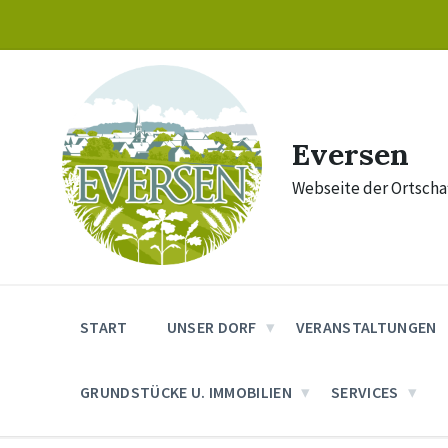
Skip
Skip
Skip
to
to
to
content
main
footer
navigation
Eversen
Webseite der Ortschaf
START
UNSER DORF
VERANSTALTUNGEN
GRUNDSTÜCKE U. IMMOBILIEN
SERVICES