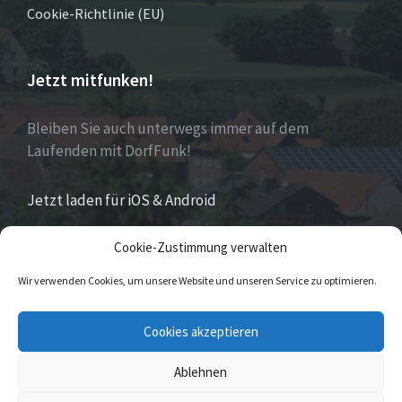
Cookie-Richtlinie (EU)
Jetzt mitfunken!
Bleiben Sie auch unterwegs immer auf dem
Laufenden mit DorfFunk!
Jetzt laden für iOS & Android
Cookie-Zustimmung verwalten
Über Eversen
Wir verwenden Cookies, um unsere Website und unseren Service zu optimieren.
Eversen
ist Stadtteil der Stadt Nieheim im Kreis
Cookies akzeptieren
Höxter im östlichen Nordrhein-Westfalen.
Ablehnen
© 2026 Eversen