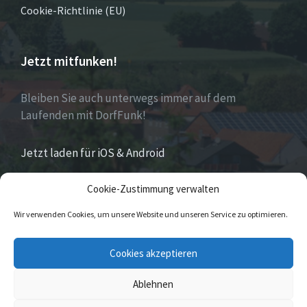
Cookie-Richtlinie (EU)
Jetzt mitfunken!
Bleiben Sie auch unterwegs immer auf dem
Laufenden mit DorfFunk!
Jetzt laden für iOS & Android
Cookie-Zustimmung verwalten
Über Eversen
Wir verwenden Cookies, um unsere Website und unseren Service zu optimieren.
Eversen
ist Stadtteil der Stadt Nieheim im Kreis
Cookies akzeptieren
Höxter im östlichen Nordrhein-Westfalen.
Ablehnen
© 2026 Eversen