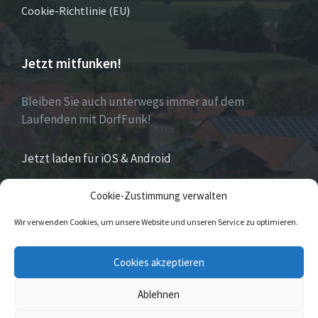
Cookie-Richtlinie (EU)
Jetzt mitfunken!
Bleiben Sie auch unterwegs immer auf dem
Laufenden mit DorfFunk!
Jetzt laden für iOS & Android
Cookie-Zustimmung verwalten
Über Eversen
Wir verwenden Cookies, um unsere Website und unseren Service zu optimieren.
Eversen
ist Stadtteil der Stadt Nieheim im Kreis
Cookies akzeptieren
Höxter im östlichen Nordrhein-Westfalen.
Ablehnen
© 2026 Eversen